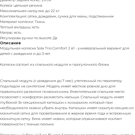
Колеса: цельная резина
Максимальная нагрузка: до 22 кг
Комплектация: сетка, дождевик, сумка для мамы, подстаканник
Материал коляски: Ткань
Теплый вкладыш: есть
Матрас: есть
Регулирова ручки по высоте: Да
Описание
Модульная коляска Sola Trio Comfort 2 в1 - универсальный вариант для
детей с рождения и до 3 лет.
Коляска состоит из спального модуля и прогулочного блока.
Спальный модуль (с рождения до 7 мес): утепленный по периметру
подкладом на синтепоне. Модель имеет жесткое ровное дно для
правильного развития позвоночника. Вместительное спальное место
позволяет с комфортом разместить малыша. Спальный модуль имеет
глубокий 3х-секционный капюшон с козырьком, который при
необходимости можно убрать внутрь. Капюшон имеет скрытую секцию из
москитной сетки для проветривания в жаркое время года и встроенную
москитную сетку. Блок имеет ножки, которые ограничивают контакт
поверхности с тканью люльки.
Прогулочный блок (с 7 до 36 мес): 3 положения регулировки угла наклона