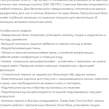
спинки при помощи кнопки (100°, 135°,175°). Съемный бампер открывается с
любой стороны. Для безопасности предусмотрены пятиточечные ремни,
разделитель для ног и мягкие бортики по краю блока. Прогулочный блок
имеет глубокий капюшон со скрытым окошком для вентиляции. В
капюшон встроена москитная сетка.
Особенности модели:
• Реверсивный блок позволяет установить коляску лицом к родителям и
по ходу движения.
• Большой капюшон защитит ребенка от яркого солнца и ветра.
• Водоотталкивающая ткань.
• Легкая и прочная алюминиевая рама, с системой амортизации,
обеспечивает комфортную и плавную езду.
• Колеса- покрышка цельнорезиновая - устойчивы к проколам, не нужно
подкачивать. Передние колеса съемные, поворотные, с функцией
фиксации.
• Стояночный тормоз на задней оси блокирует оба задних колеса.
• Вместительная корзина для покупок с закрывающимся окном, крепится
к раме, при необходимости её можно снять и постирать.
• Родительская ручка и бампер выполнены из экокожи.
• Родительская ручка регулируется по высоте подстраиваясь под рост
взрослого.
• Коляска просто и быстро складывается. Также Sola Trio Comfort можно
сложить вместе с прогулочным блоком. Если блок установлен лицом