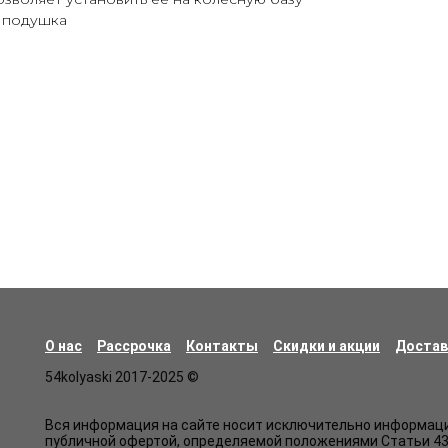
 подушка
О нас
Рассрочка
Контакты
Скидки и акции
Достав
54kolyaski 2017-2025 ©
Вся информация на сайте носит исключительно информацио
публичной офертой, определяемой положениями Статьи 43