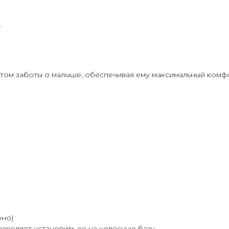
.
четом заботы о малыше, обеспечивая ему максимальный комфо
рно)
озволяет установить ее на колесную базу