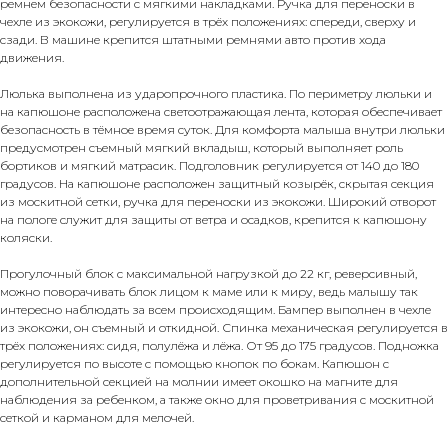
ремнем безопасности с мягкими накладками. Ручка для переноски в
чехле из экокожи, регулируется в трёх положениях: спереди, сверху и
сзади. В машине крепится штатными ремнями авто против хода
движения.
Люлька выполнена из ударопрочного пластика. По периметру люльки и
на капюшоне расположена светоотражающая лента, которая обеспечивает
безопасность в тёмное время суток. Для комфорта малыша внутри люльки
предусмотрен съемный мягкий вкладыш, который выполняет роль
бортиков и мягкий матрасик. Подголовник регулируется от 140 до 180
градусов. На капюшоне расположен защитный козырёк, скрытая секция
из москитной сетки, ручка для переноски из экокожи. Широкий отворот
на пологе служит для защиты от ветра и осадков, крепится к капюшону
коляски.
Прогулочный блок с максимальной нагрузкой до 22 кг, реверсивный,
можно поворачивать блок лицом к маме или к миру, ведь малышу так
интересно наблюдать за всем происходящим. Бампер выполнен в чехле
из экокожи, он съемный и откидной. Спинка механическая регулируется в
трёх положениях: сидя, полулёжа и лёжа. От 95 до 175 градусов. Подножка
регулируется по высоте с помощью кнопок по бокам. Капюшон с
дополнительной секцией на молнии имеет окошко на магните для
наблюдения за ребенком, а также окно для проветривания с москитной
сеткой и карманом для мелочей.