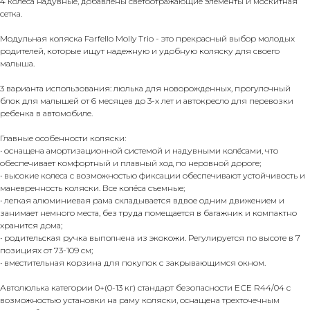
4 колеса надувные, добавлены светоотражающие элементы и москитная
сетка.
Модульная коляска Farfello Molly Trio - это прекрасный выбор молодых
родителей, которые ищут надежную и удобную коляску для своего
малыша.
3 варианта использования: люлька для новорожденных, прогулочный
блок для малышей от 6 месяцев до 3-х лет и автокресло для перевозки
ребенка в автомобиле.
Главные особенности коляски:
• оснащена амортизационной системой и надувными колёсами, что
обеспечивает комфортный и плавный ход по неровной дороге;
• высокие колеса с возможностью фиксации обеспечивают устойчивость и
маневренность коляски. Все колёса съемные;
• легкая алюминиевая рама складывается вдвое одним движением и
занимает немного места, без труда помещается в багажник и компактно
хранится дома;
• родительская ручка выполнена из экокожи. Регулируется по высоте в 7
позициях от 73-109 см;
• вместительная корзина для покупок с закрывающимся окном.
Автолюлька категории 0+(0-13 кг) стандарт безопасности ЕСЕ R44/04 с
возможностью установки на раму коляски, оснащена трехточечным