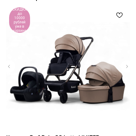
СКИДКА
до
10000
рублей
уже в
корзине