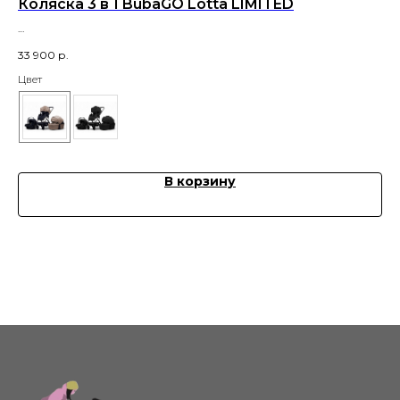
Коляска 3 в 1 BubaGO Lotta LIMITED
Ко
33 900
р.
40
Цвет
Цв
В корзину