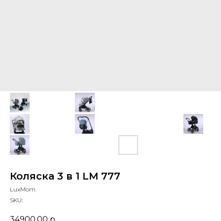
Коляска 3 в 1 LM 777
LuxMom
SKU:
34900,00
р.