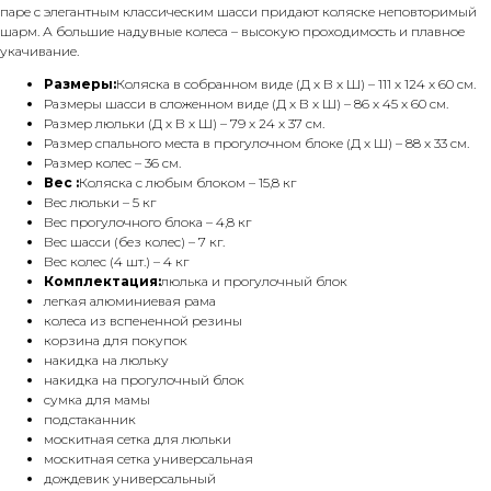
паре с элегантным классическим шасси придают коляске неповторимый
шарм. А большие надувные колеса – высокую проходимость и плавное
укачивание.
Размеры:
Коляска в собранном виде (Д х В х Ш) – 111 х 124 х 60 см.
Размеры шасси в сложенном виде (Д х В х Ш) – 86 х 45 х 60 см.
Размер люльки (Д х В х Ш) – 79 х 24 х 37 см.
Размер спального места в прогулочном блоке (Д х Ш) – 88 х 33 см.
Размер колес – 36 см.
Вес :
Коляска с любым блоком – 15,8 кг
Вес люльки – 5 кг
Вес прогулочного блока – 4,8 кг
Вес шасси (без колес) – 7 кг.
Вес колес (4 шт.) – 4 кг
Комплектация:
люлька и прогулочный блок
легкая алюминиевая рама
колеса из вспененной резины
корзина для покупок
накидка на люльку
накидка на прогулочный блок
сумка для мамы
подстаканник
москитная сетка для люльки
москитная сетка универсальная
дождевик универсальный