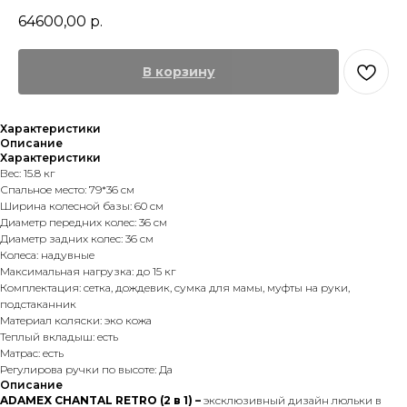
64600,00
р.
В корзину
Характеристики
Описание
Характеристики
Вес: 15.8 кг
Спальное место: 79*36 см
Ширина колесной базы: 60 см
Диаметр передних колес: 36 см
Диаметр задних колес: 36 см
Колеса: надувные
Максимальная нагрузка: до 15 кг
Комплектация: сетка, дождевик, сумка для мамы, муфты на руки,
подстаканник
Материал коляски: эко кожа
Теплый вкладыш: есть
Матрас: есть
Регулирова ручки по высоте: Да
Описание
ADAMEX CHANTAL RETRO (2 в 1) –
эксклюзивный дизайн люльки в