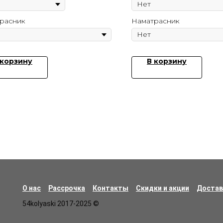
расник
Наматрасник
 корзину
В корзину
О нас
Рассрочка
Контакты
Скидки и акции
Достав
54kolyaski 2017-2025 ©