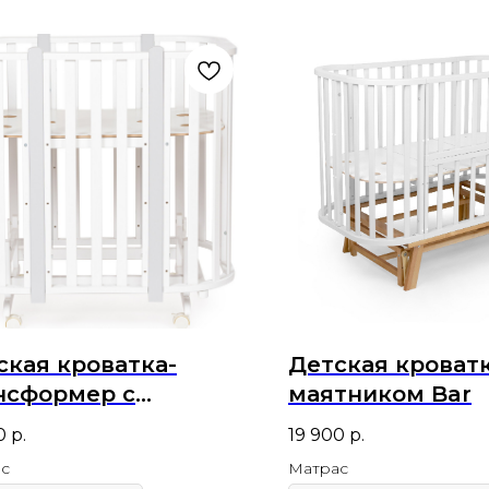
ская кроватка-
Детская кроватк
нсформер с
маятником Bar
тником Pal
0
р.
19 900
р.
с
Матрас