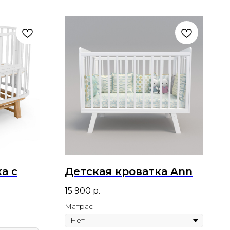
а с
Детская кроватка Ann
15 900
р.
Матрас