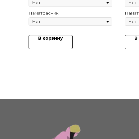
Наматрасник
Намат
В корзину
В