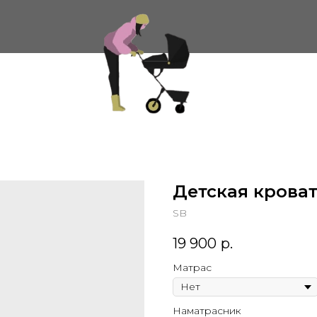
Детская крова
SB
19 900
р.
Матрас
Наматрасник