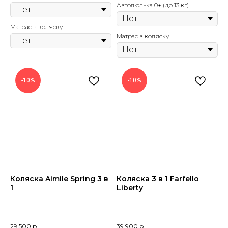
Автолюлька 0+ (до 13 кг)
Матрас в коляску
Матрас в коляску
-10%
-10%
Коляска Aimile Spring 3 в
Коляска 3 в 1 Farfello
1
Liberty
29 500
р.
39 900
р.