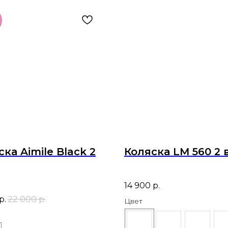
ка Aimile Black 2
Коляска LM 560 2 в
14 900
р.
р.
22 000
р.
Цвет