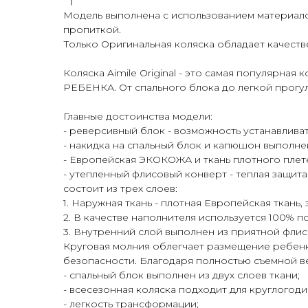
Модель выполнена с использованием материало
пропиткой.
Только Оригинальная коляска обладает качест
Коляска Aimile Original - это самая попу
РЕБЕНКА. От спального блока до легкой прогуло
Главные достоинства модели:
- реверсивный блок - возможность устанавлива
- накидка на спальный блок и капюшон выполне
- Европейская ЭКОКОЖА и ткань плотного пле
- утепленный флисовый конверт - теплая защита
состоит из трех слоев:
1. Наружная ткань - плотная Европейская ткань
2. В качестве наполнителя используется 100% 
3. Внутренний слой выполнен из приятной флис
Круговая молния облегчает размещение ребенк
безопасности. Благодаря полностью съемной вер
- спальный блок выполнен из двух слоев ткани;
- всесезонная коляска подходит для круглогод
- легкость трансформации;