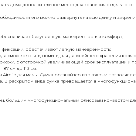
скать дома дополнительное место для хранения отдельного 
еобходимости его можно развернуть на всю длину и закрепи
ес обеспечивает безупречную маневренность и комфорт;
 фиксации, обеспечивают легкую маневренность;
руда сможете снять, помыть, для дальнейшего хранения коляс
кокожи, с отстрочкой увеличивающей срок эксплуатации и 
 87 см до 113 см.
 Aimile для мамы! Сумка-органайзер из экокожи позволяет е
е. В раскрытом виде сумка превращается в многофункциона
ом, большим многофункциональным флисовым конвертом для