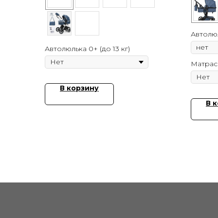
Автолюл
Автолюлька 0+ (до 13 кг)
Матрас
В корзину
В 