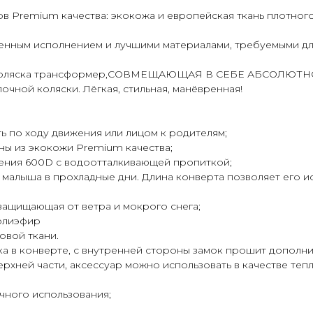
в Premium качества: экокожа и европейская ткань плотног
венным исполнением и лучшими материалами, требуемыми д
лярная коляска трансформер,СОВМЕЩАЮЩАЯ В СЕБЕ АБСО
чной коляски. Лёгкая, стильная, манёвренная!
ть по ходу движения или лицом к родителям;
ны из экокожи Premium качества;
тения 600D с водоотталкивающей пропиткой;
 малыша в прохладные дни. Длина конверта позволяет его ис
, защищающая от ветра и мокрого снега;
полиэфир
овой ткани.
а в конверте, с внутренней стороны замок прошит дополнит
хней части, аксессуар можно использовать в качестве тепл
ичного использования;