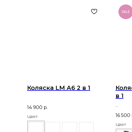
SALE
Коляска LM А6 2 в 1
Коляс
в 1
14 900
р.
16 500
Цвет
Цвет