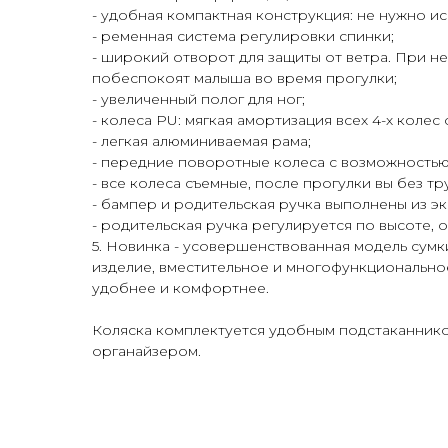
- удобная компактная конструкция: не нужно и
- ременная система регулировки спинки;
- широкий отворот для защиты от ветра. При н
побеспокоят малыша во время прогулки;
- увеличенный полог для ног;
- колеса PU: мягкая амортизация всех 4-х кол
- легкая алюминиваемая рама;
- передние поворотные колеса с возможностью
- все колеса съемные, после прогулки вы без т
- бампер и родительская ручка выполнены из э
- родительская ручка регулируется по высоте, от
5. Новинка - усовершенствованная модель сумки
изделие, вместительное и многофункционально
удобнее и комфортнее.
Коляска комплектуется удобным подстаканник
органайзером.