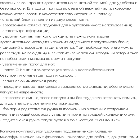
стороны замок прошит дополнительно защитной тесьмой, для удобства и
безопасности. Благодаря полностью съемной верхней части, аксессуар
можно использовать в качестве теплого матрасика в коляску.
- спальный блок выполнен из двух слоев ткани;
- всесезонная коляска подходит для круглогодичного использования;
- легкость трансформации;
- удобная компактная конструкция: не нужно искать дома
дополнительное место для хранения отдельного прогулочного блока;
- широкий отворот для защиты от ветра. При необходимости его можно
развернуть на всю длину и закрепить за капюшон. Холодный ветер и снег
не побеспокоят малыша во время прогулки;
- увеличенный полог для ног;
- колеса PU: мягкая амортизация всех 4-х колес обеспечивает
безупречную маневренность и комфорт;
- легкая алюминиваемая рама;
- передние поворотные колеса с возможностью фиксации, обеспечивают
легкую маневренность;
- все колеса съемные, после прогулки вы без труда сможете снять, помыть,
для дальнейшего хранения коляски дома;
- бампер и родительская ручка выполнены из экокожи, с отстрочкой
увеличивающей срок эксплуатации и препятствующей скольжению рук;
- родительская ручка регулируется в по высоте, от 87 см до 113 см.
Коляска комплектуется удобным подстаканником, большим
многофункциональным флисовым конвертом для ребенка, дождевиком и