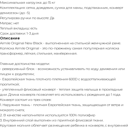
Максимальная нагрузка: до 15 кг
Комплектация: сетка, дождевик, сумка для мамы, подстаканник, конверт
демисезон (до -5)
Регулирова ручки по высоте: Да
Матрас: нет
Теплый вкладыш: есть
Срок доставки: 1-3 дня
Описание
Aimile Original New Black - выполненная на стильной жемчужной раме.
Коляска Aimile Original - это по-прежнему самая популярная коляска
трансформер, лёгкая, стильная, манёвренная.
Главные достоинства модели:
- реверсивный блок - возможность устанавливать по ходу движения или
лицом к родителям;
- Европейская ткань плотного плетения 600D с водоотталкивающей
пропиткой;
- утепленный флисовый конверт - теплая защита малыша в прохладные
дни. Длина конверта позволяет его использовать с рождения до 1 года.
Конверт состоит из трех слоев:
1. Наружная ткань - плотная Европейская ткань, защищающая от ветра и
мокрого снега;
2. В качестве наполнителя используется 100% полиэфир
3. Внутренний слой выполнен из приятной флисовой ткани.
Круговая молния облегчает размещение ребенка в конверте, с внутренней